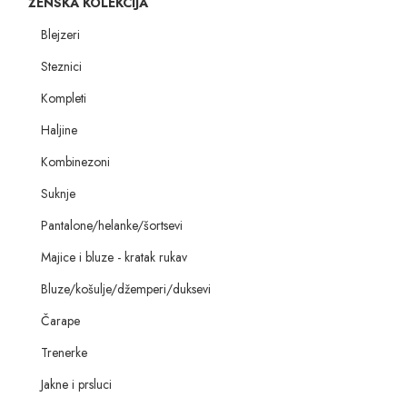
ŽENSKA KOLEKCIJA
Blejzeri
Steznici
Kompleti
Haljine
Kombinezoni
Suknje
Pantalone/helanke/šortsevi
Majice i bluze - kratak rukav
Bluze/košulje/džemperi/duksevi
Čarape
Trenerke
Jakne i prsluci