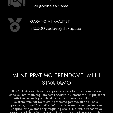
28 godina sa Vama
GARANCIJA I KVALITET
+10.000 zadovoljnih kupaca
MI NE PRATIMO TRENDOVE, MI IH
STVARAMO
Plus Exclusive zadržava pravo promena cena bez prethodne najave!
Podaci su informativnog karaktera i podložni su izmenama. Svi prikazani
artikli su deo naše ponude, ali ne podrazumeva da su dostupni u
svakom trenutku. Na žalost, ne možemo garantovati da su opisi
proizvoda, prikazi fotografija i informacije o cenama bez greške, te se
unapred izvinjavamo zbog mogućih grešaka.Plus Exclusive zadržava
pravo da odbije da Vam proda proizvod, tj. da sklopi ugovor o prodaji,