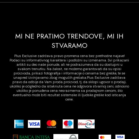
MI NE PRATIMO TRENDOVE, MI IH
STVARAMO
Plus Exclusive zadržava pravo promena cena bez prethodne najave!
Podaci su informativnog karaktera i podložni su izmenama. Svi prikazani
artikli su deo naše ponude, ali ne podrazumeva da su dostupni u
svakom trenutku. Na žalost, ne možemo garantovati da su opisi
proizvoda, prikazi fotografija i informacije o cenama bez greške, te se
unapred izvinjavamo zbog mogućih grešaka.Plus Exclusive zadržava
pravo da odbije da Vam proda proizvod, tj. da sklopi ugovor o prodaji,
ukoliko je očigledno da istaknuta cena ne odgovora stvarnoj ceni, odnosno
ukoliko je ponuđena cena nesrazmerna sa prodajnom cenom, što
eventualno može biti rezultat sistemske ili ljudske greške kod isticanja
cene.