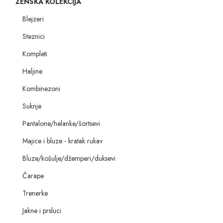
ŽENSKA KOLEKCIJA
Blejzeri
Steznici
Kompleti
Haljine
Kombinezoni
Suknje
Pantalone/helanke/šortsevi
Majice i bluze - kratak rukav
Bluze/košulje/džemperi/duksevi
Čarape
Trenerke
Jakne i prsluci