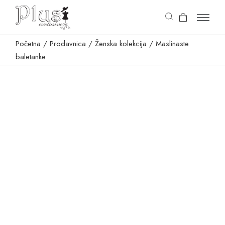
content
Početna
Prodavnica
Ženska kolekcija
Maslinaste
baletanke