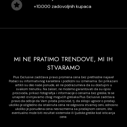
+10.000 zadovoljnih kupaca
MI NE PRATIMO TRENDOVE, MI IH
STVARAMO
Plus Exclusive zadržava pravo promena cena bez prethodne najave!
Podaci su informativnog karaktera i podložni su izmenama. Svi prikazani
artikli su deo naše ponude, ali ne podrazumeva da su dostupni u
svakom trenutku. Na žalost, ne možemo garantovati da su opisi
proizvoda, prikazi fotografija i informacije o cenama bez greške, te se
unapred izvinjavamo zbog mogućih grešaka.Plus Exclusive zadržava
pravo da odbije da Vam proda proizvod, tj. da sklopi ugovor o prodaji,
ukoliko je očigledno da istaknuta cena ne odgovora stvarnoj ceni, odnosno
ukoliko je ponuđena cena nesrazmerna sa prodajnom cenom, što
eventualno može biti rezultat sistemske ili ljudske greške kod isticanja
cene.