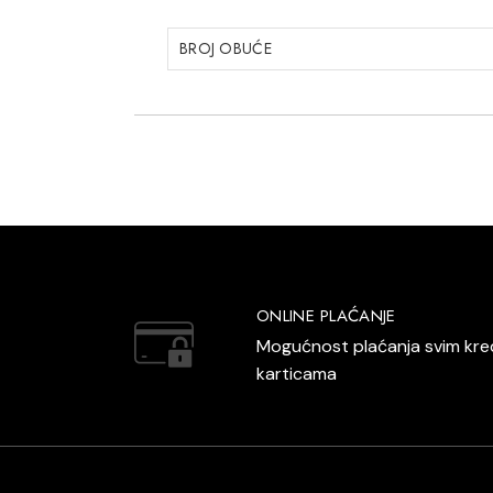
BROJ OBUĆE
ONLINE PLAĆANJE
Mogućnost plaćanja svim kre
karticama