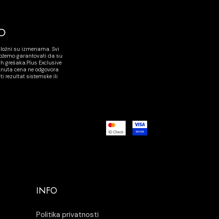
O
dložni su izmenama. Svi
možemo garantovati da su
h grešaka.Plus Exclusive
aknuta cena ne odgovora
rezultat sistemske ili
INFO
Politika privatnosti