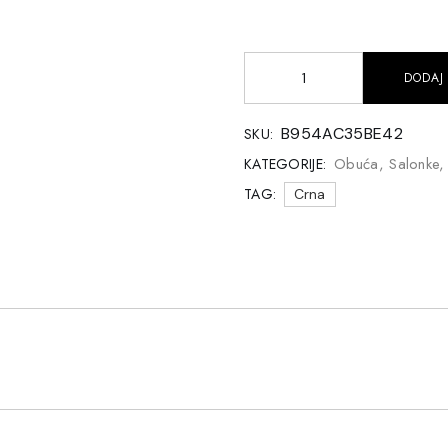
DODAJ
B954AC35BE42
SKU:
Obuća
,
Salonke
KATEGORIJE:
TAG:
Crna