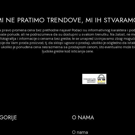
MI NE PRATIMO TRENDOVE, MI IH STVARAM
a pravo promena cena bez prethodne najave! Podaci su informativnog karaktera i po
o naše ponude, ali ne podrazumeva da su dostupni u svakom trenutku. Na žalost, ne 
i fotografija i informacije o cenama bez greške, te se unapred izvinjavamo zbog mogući
je da Vam proda proizvod, tj. da sklopi ugovor o prodaji, ukoliko je očigledno da ist
o ukoliko je ponuđena cena nesrazmerna sa prodajnom cenom, što eventualno može biti 
ljudske greške kod isticanja cene.
GORIJE
O NAMA
O nama