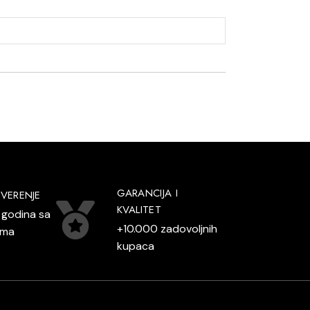
GARANCIJA I
VERENJE
KVALITET
 godina sa
+10.000 zadovoljnih
ama
kupaca