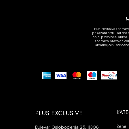
Plus Exclusive zadržav
prikazani artikli su de
opisi proizvoda, prikaz
zadržava pravo da odbi
stvarnoj ceni, odnosn
PLUS EXCLUSIVE
KATE
Žene
Bulevar Oslobođenja 25, 11306