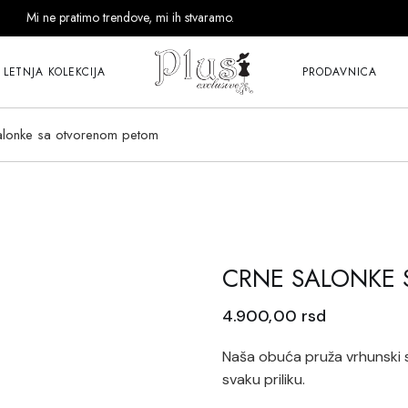
Mi ne pratimo trendove, mi ih stvaramo.
LETNJA KOLEKCIJA
PRODAVNICA
alonke sa otvorenom petom
CRNE SALONKE
4.900,00
rsd
Naša obuća pruža vrhunski s
svaku priliku.