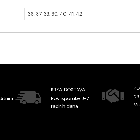
36, 37, 38, 39, 40, 41, 42
PO
BRZA DOSTAVA
28
ditnim
Rok isporuke 3-7
V
radnih dana