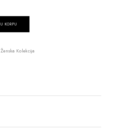
 U KORPU
,
Ženska Kolekcija