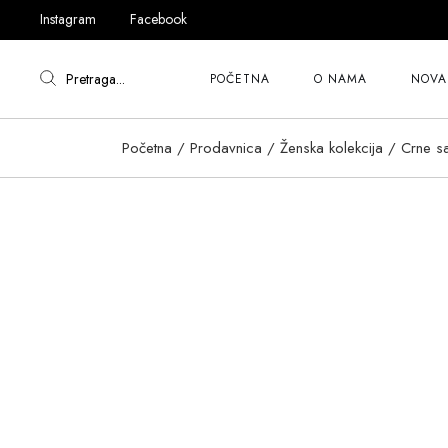
content
Instagram
Facebook
Pretraga...
POČETNA
O NAMA
NOVA 
Početna
Prodavnica
Ženska kolekcija
Crne s