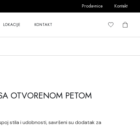
Prodavnice
Kontakt
LOKACIJE
KONTAKT
 SA OTVORENOM PETOM
poj stila i udobnosti, savršeni su dodatak za