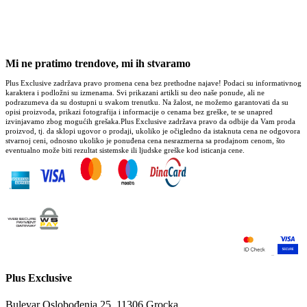
GARANCIJA I KVALITET
+10.000 zadovoljnih kupaca
Mi ne pratimo trendove, mi ih stvaramo
Plus Exclusive zadržava pravo promena cena bez prethodne najave! Podaci su informativnog
karaktera i podložni su izmenama. Svi prikazani artikli su deo naše ponude, ali ne
podrazumeva da su dostupni u svakom trenutku. Na žalost, ne možemo garantovati da su
opisi proizvoda, prikazi fotografija i informacije o cenama bez greške, te se unapred
izvinjavamo zbog mogućih grešaka.Plus Exclusive zadržava pravo da odbije da Vam proda
proizvod, tj. da sklopi ugovor o prodaji, ukoliko je očigledno da istaknuta cena ne odgovora
stvarnoj ceni, odnosno ukoliko je ponuđena cena nesrazmerna sa prodajnom cenom, što
eventualno može biti rezultat sistemske ili ljudske greške kod isticanja cene.
Plus Exclusive
Bulevar Oslobođenja 25, 11306 Grocka