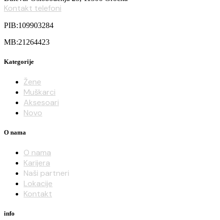
Kontakt telefoni
PIB:109903284
MB:21264423
Kategorije
Žene
Muškarci
Aksesoari
Novo
O nama
O nama
Karijera
Naši partneri
Lokacije
Kontakt
info