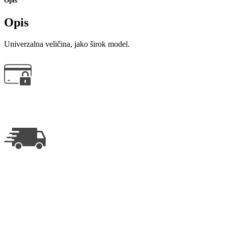
Opis
Opis
Univerzalna veličina, jako širok model.
Online plaćanje
Mogućnost plaćanja svim kreditnim karticama
Brza dostava
Rok isporuke 3-7 radnih dana
poverenje
28 godina sa Vama