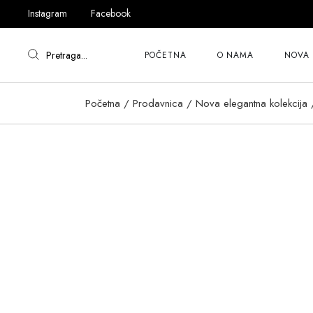
content
Instagram
Facebook
Pretraga...
POČETNA
O NAMA
NOVA 
Početna
Prodavnica
Nova elegantna kolekcija