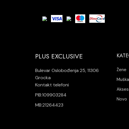
PLUS EXCLUSIVE
KATE
Žene
Bulevar Oslobođenja 25, 11306
Grocka
Muška
Kontakt telefoni
Akses
PIB:109903284
Novo
MB:21264423