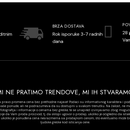
PO
BRZA DOSTAVA
28 
ditnim
Rok isporuke 3-7 radnih
Va
dana
MI NE PRATIMO TRENDOVE, MI IH STVARAM
a pravo promena cena bez prethodne najave! Podaci su informativnog karaktera i po
o naše ponude, ali ne podrazumeva da su dostupni u svakom trenutku. Na žalost, ne 
i fotografija i informacije o cenama bez greške, te se unapred izvinjavamo zbog mogući
je da Vam proda proizvod, tj. da sklopi ugovor o prodaji, ukoliko je očigledno da ist
o ukoliko je ponuđena cena nesrazmerna sa prodajnom cenom, što eventualno može biti 
ljudske greške kod isticanja cene.