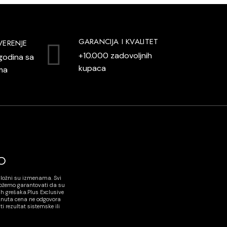
GARANCIJA I KVALITET
VERENJE
+10.000 zadovoljnih
godina sa
kupaca
ma
O
dložni su izmenama. Svi
možemo garantovati da su
h grešaka.Plus Exclusive
aknuta cena ne odgovora
rezultat sistemske ili