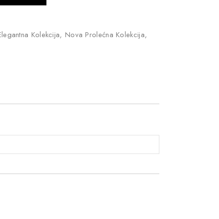
legantna Kolekcija
,
Nova Prolećna Kolekcija
,