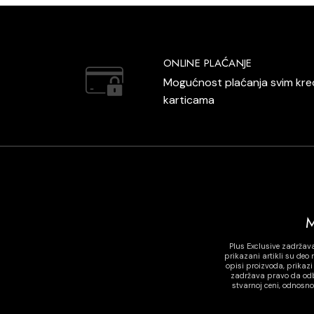
ONLINE PLAĆANJE
Mogućnost plaćanja svim kre
karticama
Plus Exclusive zadržav
prikazani artikli su de
opisi proizvoda, prikaz
zadržava pravo da odbi
stvarnoj ceni, odnosn