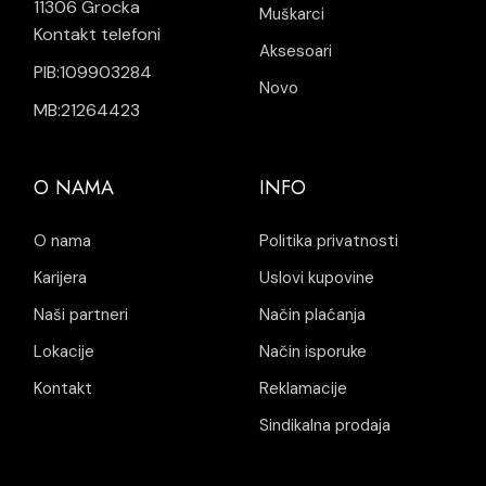
11306 Grocka
Muškarci
Kontakt telefoni
Aksesoari
PIB:109903284
Novo
MB:21264423
O NAMA
INFO
O nama
Politika privatnosti
Karijera
Uslovi kupovine
Naši partneri
Način plaćanja
Lokacije
Način isporuke
Kontakt
Reklamacije
Sindikalna prodaja