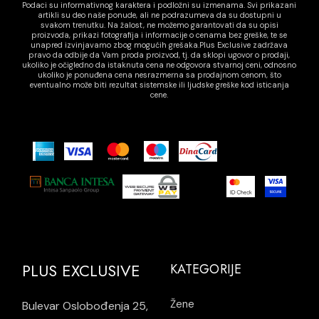
Podaci su informativnog karaktera i podložni su izmenama. Svi prikazani
artikli su deo naše ponude, ali ne podrazumeva da su dostupni u
svakom trenutku. Na žalost, ne možemo garantovati da su opisi
proizvoda, prikazi fotografija i informacije o cenama bez greške, te se
unapred izvinjavamo zbog mogućih grešaka.Plus Exclusive zadržava
pravo da odbije da Vam proda proizvod, tj. da sklopi ugovor o prodaji,
ukoliko je očigledno da istaknuta cena ne odgovora stvarnoj ceni, odnosno
ukoliko je ponuđena cena nesrazmerna sa prodajnom cenom, što
eventualno može biti rezultat sistemske ili ljudske greške kod isticanja
cene.
PLUS EXCLUSIVE
KATEGORIJE
Žene
Bulevar Oslobođenja 25,