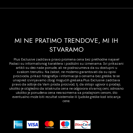
MI NE PRATIMO TRENDOVE, MI IH
STVARAMO
Plus Exclusive zadržava pravo promena cena bez prethodne najave!
Podaci su informativnog karaktera i podložni su izmenama. Svi prikazani
artikli su deo naše ponude, ali ne podrazumeva da su dostupni u
svakom trenutku. Na žalost, ne možemo garantovati da su opisi
proizvoda, prikazi fotografija i informacije o cenama bez greške, te se
unapred izvinjavamo zbog mogućih grešaka.Plus Exclusive zadržava
pravo da odbije da Vam proda proizvod, tj. da sklopi ugovor o prodaji,
ukoliko je očigledno da istaknuta cena ne odgovora stvarnoj ceni, odnosno
ukoliko je ponuđena cena nesrazmerna sa prodajnom cenom, što
eventualno može biti rezultat sistemske ili ljudske greške kod isticanja
cene.