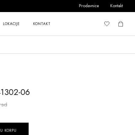
Prodavnice
Kontakt
LOKACIJE
KONTAKT
1302-06
rsd
 U KORPU