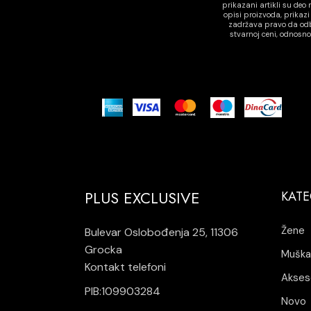
prikazani artikli su de
opisi proizvoda, prikaz
zadržava pravo da odbi
stvarnoj ceni, odnosn
PLUS EXCLUSIVE
KATE
Žene
Bulevar Oslobođenja 25, 11306
Grocka
Muška
Kontakt telefoni
Akses
PIB:109903284
Novo