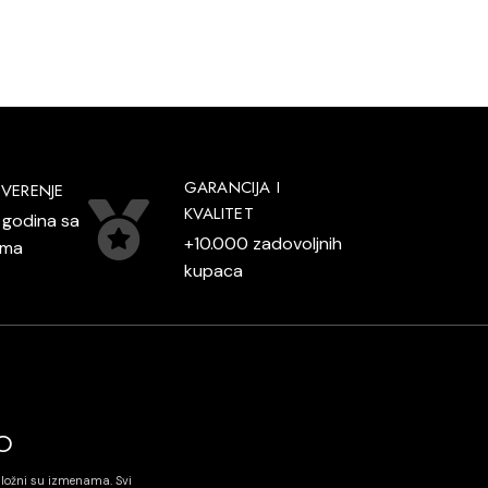
GARANCIJA I
VERENJE
KVALITET
 godina sa
+10.000 zadovoljnih
ama
kupaca
O
dložni su izmenama. Svi