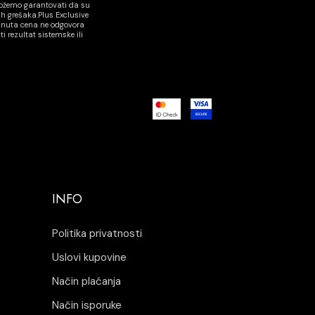
možemo garantovati da su
h grešaka.Plus Exclusive
aknuta cena ne odgovora
rezultat sistemske ili
INFO
Politika privatnosti
Uslovi kupovine
Način plaćanja
Način isporuke