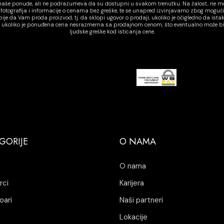
o naše ponude, ali ne podrazumeva da su dostupni u svakom trenutku. Na žalost, ne 
i fotografija i informacije o cenama bez greške, te se unapred izvinjavamo zbog mogući
je da Vam proda proizvod, tj. da sklopi ugovor o prodaji, ukoliko je očigledno da ist
o ukoliko je ponuđena cena nesrazmerna sa prodajnom cenom, što eventualno može biti 
ljudske greške kod isticanja cene.
GORIJE
O NAMA
O nama
rci
Karijera
oari
Naši partneri
Lokacije