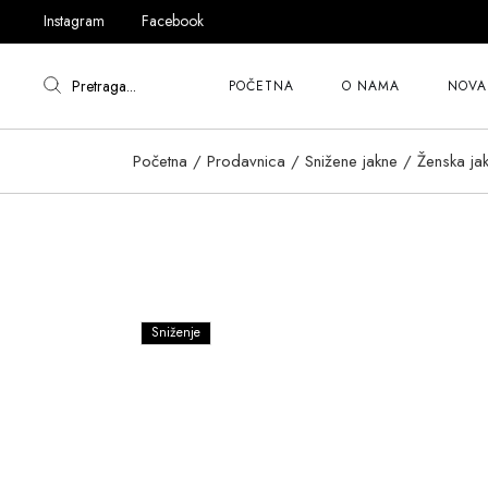
content
Instagram
Facebook
Pretraga...
POČETNA
O NAMA
NOVA 
Početna
Prodavnica
Snižene jakne
Ženska j
Sniženje