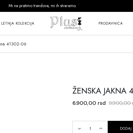
Mi ne pratimo trendove, mi ih stvaramo.
LETNJA KOLEKCIJA
PRODAVNICA
akna 41302-06
ŽENSKA JAKNA 4
6.900,00
rsd
9.900,00
DODAJ