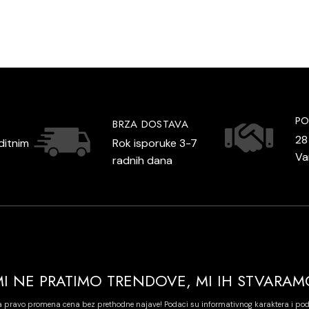
PO
BRZA DOSTAVA
28
ditnim
Rok isporuke 3-7
V
radnih dana
MI NE PRATIMO TRENDOVE, MI IH STVARAM
a pravo promena cena bez prethodne najave! Podaci su informativnog karaktera i po